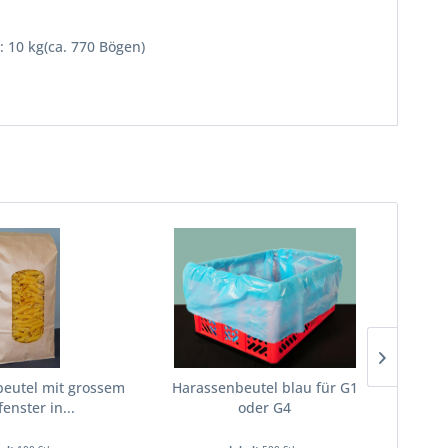
: 10 kg(ca. 770 Bögen)
eutel mit grossem
Harassenbeutel blau für G1
Stand
fenster in...
oder G4