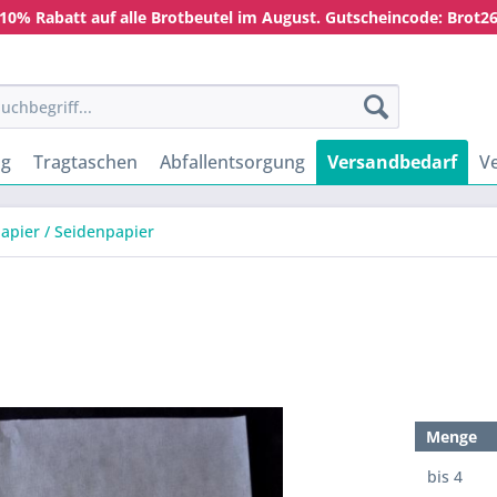
10% Rabatt auf alle Brotbeutel im August. Gutscheincode: Brot2
ng
Tragtaschen
Abfallentsorgung
Versandbedarf
V
pier / Seidenpapier
Menge
bis
4