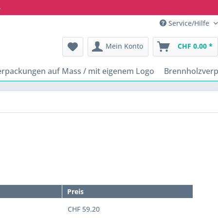
6
Service/Hilfe
Mein Konto
CHF 0.00 *
erpackungen auf Mass / mit eigenem Logo
Brennholzver
Preis
CHF 59.20