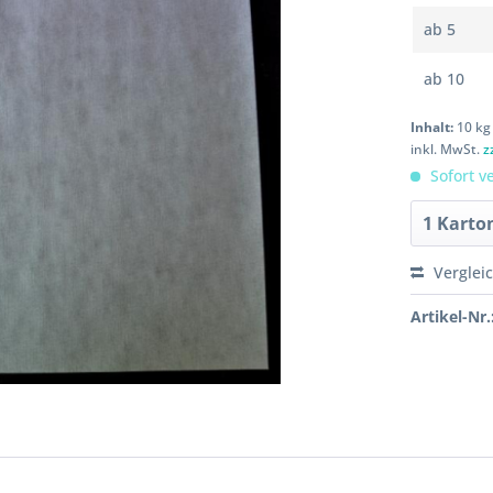
ab
5
ab
10
Inhalt:
10 kg
inkl. MwSt.
z
Sofort ve
Verglei
Artikel-Nr.