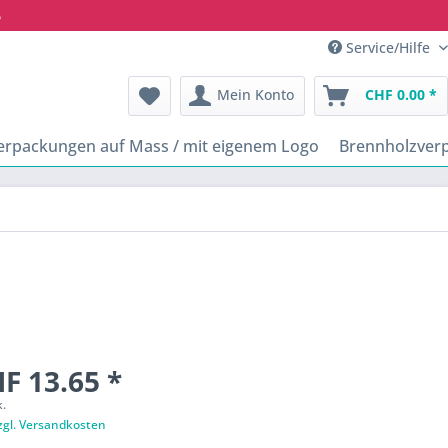
6
Service/Hilfe
Mein Konto
CHF 0.00 *
erpackungen auf Mass / mit eigenem Logo
Brennholzver
F 13.65 *
k.
zgl. Versandkosten