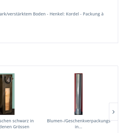
tark/verstärktem Boden - Henkel: Kordel - Packung à
schen schwarz in
Blumen-/Geschenkverpackungsfolie
Block
edenen Grössen
in...