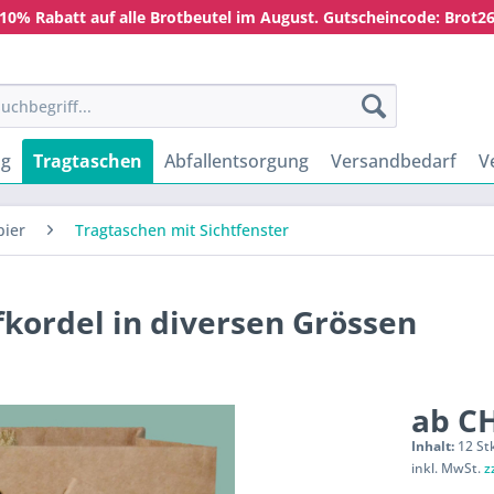
10% Rabatt auf alle Brotbeutel im August. Gutscheincode: Brot2
ng
Tragtaschen
Abfallentsorgung
Versandbedarf
V
pier
Tragtaschen mit Sichtfenster
fkordel in diversen Grössen
ab CH
Inhalt:
12 St
inkl. MwSt.
z