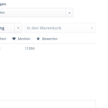
gen:
In den
Warenkorb
chen
Merken
Bewerten
:
11350