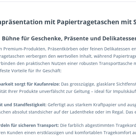
präsentation mit Papiertragetaschen mit S
e Bühne für Geschenke, Präsente und Delikatesse
n Premium-Produkten, Präsentkörben oder feinen Delikatessen ents
agetaschen verbergen den wertvollen Inhalt, während Papiertrage
erbinden den praktischen Nutzen einer robusten Transporttasche 
este Vorteile für Ihr Geschäft:
arkeit sorgt für Kaufanreize:
Das grosszügige, glasklare Sichtfens
ität Ihrer Produkte unverfälscht zur Geltung – ideal für Impulskäu
ät und Standfestigkeit:
Gefertigt aus starkem Kraftpapier und ausg
schen absolut standsicher auf der Ladentheke oder im Regal. Das e
rdeln für sicheren Transport:
Die farblich abgestimmten Tragekord
ren Kunden einen erstklassigen und komfortablen Tragekomfort 