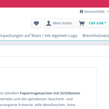
6
Service/Hilfe
Mein Konto
CHF 0.00 *
erpackungen auf Mass / mit eigenem Logo
Brennholzver
e stilvollen
Papiertragetaschen mit Sichtfenster
tikbetriebe und den gehobenen Geschenk- und
arrangierte Präsente, edle Weinflaschen, feine