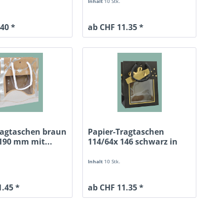
Inhalt
10 Stk.
40 *
ab CHF 11.35 *
ragtaschen braun
Papier-Tragtaschen
 190 mm mit...
114/64x 146 schwarz in
div....
Inhalt
10 Stk.
.45 *
ab CHF 11.35 *