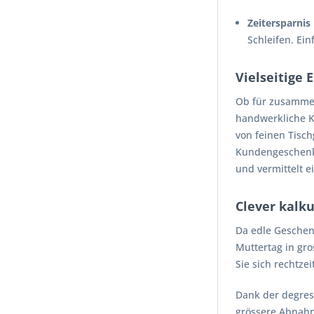
Zeitersparnis
Schleifen. Ein
Vielseitige
Ob für zusammen
handwerkliche Kr
von feinen Tisc
Kundengeschenke 
und vermittelt 
Clever kalku
Da edle Geschen
Muttertag in gr
Sie sich rechtze
Dank der degres
grössere Abnahm