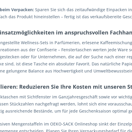
 beim Verpacken:
Sparen Sie sich das zeitaufwändige Einpacken i
fach das Produkt hineinstellen – fertig ist das verkaufsbereite Ges
 Einsatzmöglichkeiten im anspruchsvollen Fachha
gestellte Wellness-Sets in Parfümerien, erlesene Kaffeemischung
eationen aus der Confiserie – Fenstertaschen werten jede Ware so
hgestecken oder für Unternehmen, die auf der Suche nach einer re
sind, ist diese Tasche ein absoluter Favorit. Das natürliche Pap
eine gelungene Balance aus Hochwertigkeit und Umweltbewusstsei
lieren: Reduzieren Sie Ihre Kosten mit unseren S
ktaschen mit Sichtfenster im Ganzjahresgeschäft sowie vor wicht
ossen Stückzahlen nachgefragt werden, lohnt sich eine vorausscha
itig ausreichende Bestände, um für jede Geschenksaison optimal ge
siven Mengenstaffeln im OEKO-SACK Onlineshop sinkt der Einzelpre
emenge entscheiden. Planen Sie Ihren Verpackungsbedarf für di