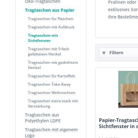
Öko-Tragtaschen
Pralinen oder
exklusives So
Tragtaschen aus Papier
Ihre Bestellme
Tragtaschen für Flaschen
Tragtaschen mit Aufdruck
Tragtaschen mit
Sichtfenster
Tragtaschen mit 5-fach
Filtern
gefaltetem Henkel
Tragtaschen mit gedrehtem
Henkel
Tragtaschen für Kartoffeln
Tragtaschen Take Away
Tragtaschen Weihnachten
Tragtaschen extra-stark mit
Verstärkung
Tragtaschen aus
Papier-Tragtas
Polyethylen LDPE
Sichtfenster in 
Tragtaschen mit eigenem
Logo