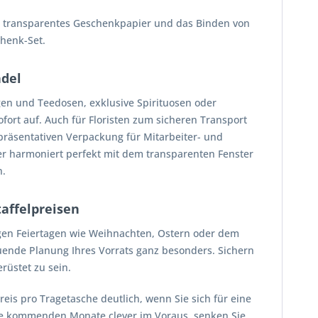
n transparentes Geschenkpapier und das Binden von
chenk-Set.
ndel
en und Teedosen, exklusive Spirituosen oder
fort auf. Auch für Floristen zum sicheren Transport
präsentativen Verpackung für Mitarbeiter- und
ier harmoniert perfekt mit dem transparenten Fenster
n.
taffelpreisen
igen Feiertagen wie Weihnachten, Ostern oder dem
uende Planung Ihres Vorrats ganz besonders. Sichern
rüstet zu sein.
is pro Tragetasche deutlich, wenn Sie sich für eine
e kommenden Monate clever im Voraus, senken Sie