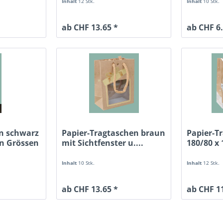
Inhalt
12 Stk.
Inhalt
10 Stk.
ab CHF 13.65 *
ab CHF 6.
n schwarz
Papier-Tragtaschen braun
Papier-T
en Grössen
mit Sichtfenster u....
180/80 x
Inhalt
10 Stk.
Inhalt
12 Stk.
ab CHF 13.65 *
ab CHF 11