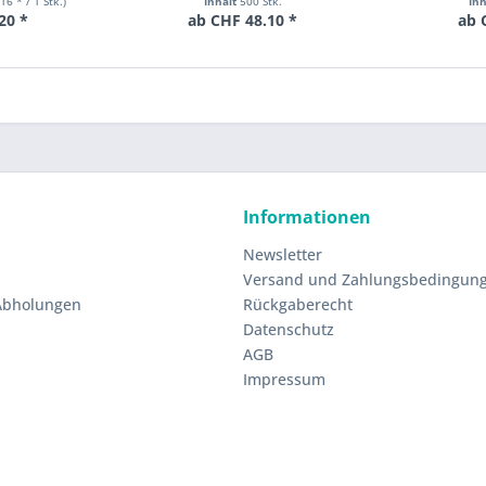
16 * / 1 Stk.)
Inhalt
500 Stk.
In
20 *
ab CHF 48.10 *
ab 
Informationen
Newsletter
Versand und Zahlungsbedingun
 Abholungen
Rückgaberecht
Datenschutz
AGB
Impressum