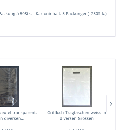
Packung à 50Stk. - Kartoninhalt: 5 Packungen(=250Stk.)
eutel transparent,
Griffloch-Tragtaschen weiss in
Papi
n diversen...
diversen Grössen