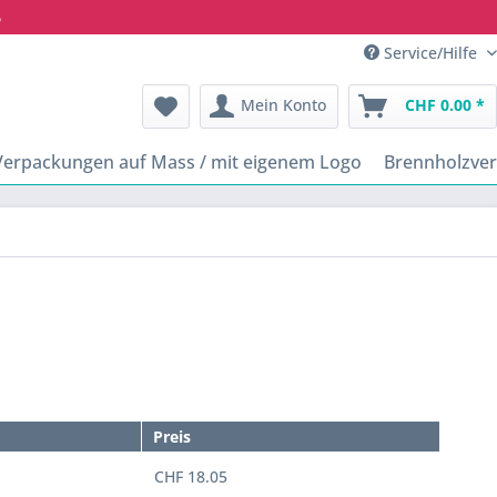
6
Service/Hilfe
Mein Konto
CHF 0.00 *
Verpackungen auf Mass / mit eigenem Logo
Brennholzve
Preis
CHF 18.05