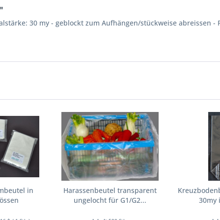
"
alstärke: 30 my - geblockt zum Aufhängen/stückweise abreissen - 
mbeutel in
Harassenbeutel transparent
Kreuzbodenb
rössen
ungelocht für G1/G2...
30my i