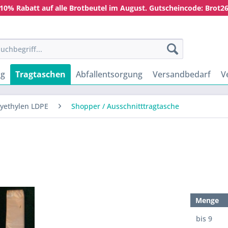
10% Rabatt auf alle Brotbeutel im August. Gutscheincode: Brot2
ng
Tragtaschen
Abfallentsorgung
Versandbedarf
V
lyethylen LDPE
Shopper / Ausschnitttragtasche
Menge
bis
9