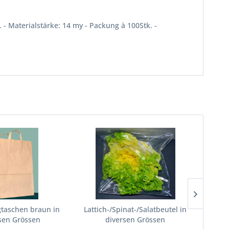
 - Materialstärke: 14 my - Packung à 100Stk. -
gtaschen braun in
Lattich-/Spinat-/Salatbeutel in
Eierka
sen Grössen
diversen Grössen