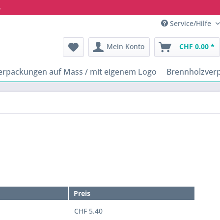
6
Service/Hilfe
Mein Konto
CHF 0.00 *
erpackungen auf Mass / mit eigenem Logo
Brennholzver
Preis
CHF 5.40