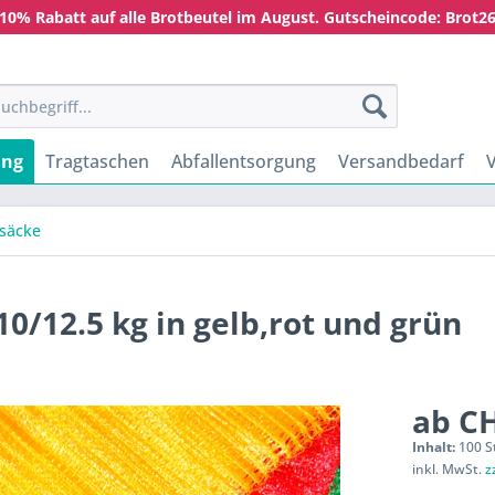
10% Rabatt auf alle Brotbeutel im August. Gutscheincode: Brot2
ung
Tragtaschen
Abfallentsorgung
Versandbedarf
säcke
10/12.5 kg in gelb,rot und grün
ab CH
Inhalt:
100 S
inkl. MwSt.
z