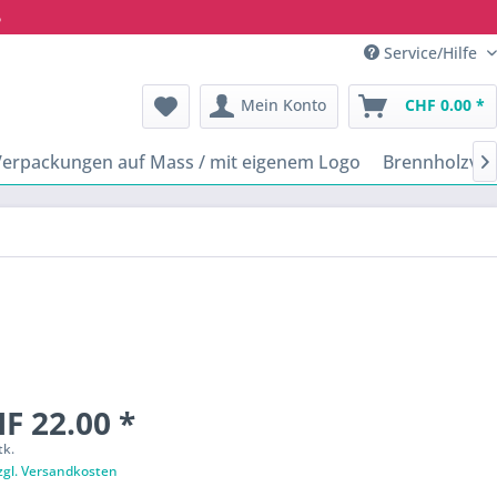
6
Service/Hilfe
Mein Konto
CHF 0.00 *
Verpackungen auf Mass / mit eigenem Logo
Brennholzve

F 22.00 *
tk.
zgl. Versandkosten