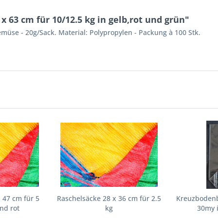
 63 cm für 10/12.5 kg in gelb,rot und grün"
emüse - 20g/Sack. Material: Polypropylen - Packung à 100 Stk.
 47 cm für 5
Raschelsäcke 28 x 36 cm für 2.5
Kreuzbodenb
nd rot
kg
30my i