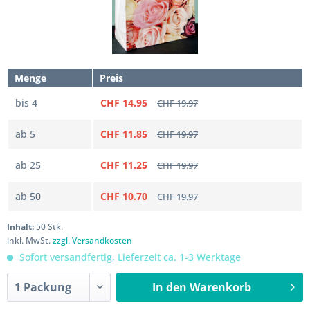
Menge
Preis
bis
4
CHF 14.95
CHF 19.97
ab
5
CHF 11.85
CHF 19.97
ab
25
CHF 11.25
CHF 19.97
ab
50
CHF 10.70
CHF 19.97
Inhalt:
50 Stk.
inkl. MwSt.
zzgl. Versandkosten
Sofort versandfertig, Lieferzeit ca. 1-3 Werktage
In den
Warenkorb