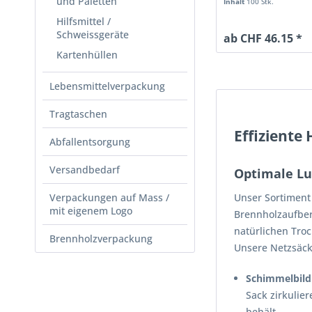
und Paletten
Inhalt
100 Stk.
Hilfsmittel /
Schweissgeräte
ab CHF 46.15 *
Kartenhüllen
Lebensmittelverpackung
Tragtaschen
Effiziente
Abfallentsorgung
Versandbedarf
Optimale Luf
Verpackungen auf Mass /
Unser Sortiment
mit eigenem Logo
Brennholzaufber
natürlichen Tro
Brennholzverpackung
Unsere Netzsäcke
Schimmelbildu
Sack zirkulier
behält.