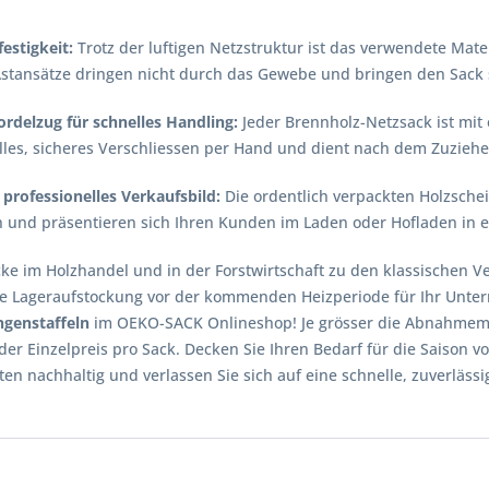
estigkeit:
Trotz der luftigen Netzstruktur ist das verwendete Mater
stansätze dringen nicht durch das Gewebe und bringen den Sack s
ordelzug für schnelles Handling:
Jeder Brennholz-Netzsack ist mit
lles, sicheres Verschliessen per Hand und dient nach dem Zuziehen 
professionelles Verkaufsbild:
Die ordentlich verpackten Holzschei
n und präsentieren sich Ihren Kunden im Laden oder Hofladen in e
e im Holzhandel und in der Forstwirtschaft zu den klassischen Ve
 Lageraufstockung vor der kommenden Heizperiode für Ihr Unte
genstaffeln
im OEKO-SACK Onlineshop! Je grösser die Abnahmemen
 der Einzelpreis pro Sack. Decken Sie Ihren Bedarf für die Saison
n nachhaltig und verlassen Sie sich auf eine schnelle, zuverläss