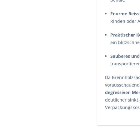
Enorme Reissf
Rinden oder A
Praktischer K
ein blitzschne
Sauberes und 
transportiere
Da Brennholzsäck
vorausschauende
degressiven Men
deutlicher sinkt
Verpackungskoste