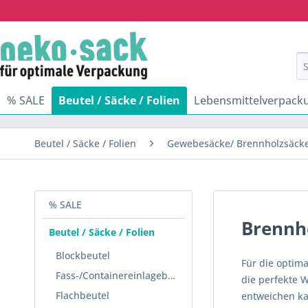
% SALE
Beutel / Säcke / Folien
Lebensmittelverpack
Beutel / Säcke / Folien
Gewebesäcke/ Brennholzsäck
% SALE
Brennh
Beutel / Säcke / Folien
Blockbeutel
Für die optim
Fass-/Containereinlagebeutel
die perfekte W
Flachbeutel
entweichen ka