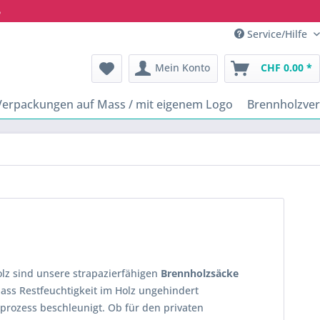
6
Service/Hilfe
Mein Konto
CHF 0.00 *
Verpackungen auf Mass / mit eigenem Logo
Brennholzve
lz sind unsere strapazierfähigen
Brennholzsäcke
dass Restfeuchtigkeit im Holz ungehindert
rozess beschleunigt. Ob für den privaten