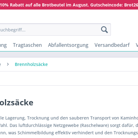
10% Rabatt auf alle Brotbeutel im August. Gutscheincode: Brot2
ung
Tragtaschen
Abfallentsorgung
Versandbedarf
e
Brennholzsäcke
olzsäcke
ale Lagerung, Trocknung und den sauberen Transport von Kaminho
ahl. Das luftdurchlässige Netzgewebe (Raschelware) sorgt dafür, 
nn, was Schimmelbildung effektiv verhindert und den Trocknungsp