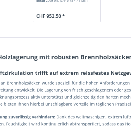
Inhalt
2000 Stk.
(CHF 0.48 * / 1 Stk.)
CHF 952.50 *
 Holzlagerung mit robusten Brennholzsäcke
tzirkulation trifft auf extrem reissfestes Netzg
 an Brennholzsäcken wurde speziell für die hohen Anforderungen d
eitung entwickelt. Die Lagerung von frisch geschlagenem oder ges
cknungsprozess aktiv unterstützt und gleichzeitig den harten mec
 bieten Ihnen hierbei unschlagbare Vorteile im täglichen Praxisei
ng zuverlässig verhindern:
Dank des weitmaschigen, extrem luftd
en. Feuchtigkeit wird kontinuierlich abtransportiert, sodass das 