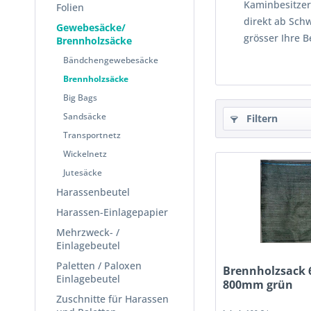
Kaminbesitzer
Folien
direkt ab Schw
Gewebesäcke/
grösser Ihre B
Brennholzsäcke
Bändchengewebesäcke
Brennholzsäcke
Big Bags
Sandsäcke
Filtern
Transportnetz
Wickelnetz
Jutesäcke
Harassenbeutel
Harassen-Einlagepapier
Mehrzweck- /
Einlagebeutel
Paletten / Paloxen
Brennholzsack 
Einlagebeutel
800mm grün
Zuschnitte für Harassen