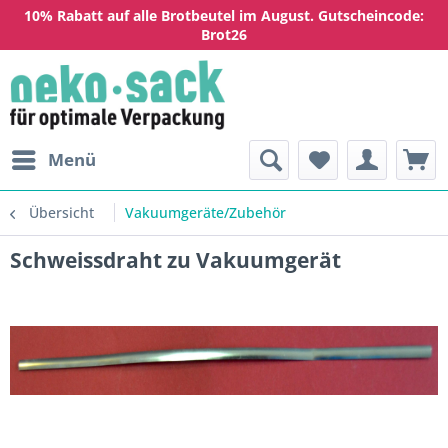
10% Rabatt auf alle Brotbeutel im August. Gutscheincode:
Brot26
Menü
Übersicht
Vakuumgeräte/Zubehör
Schweissdraht zu Vakuumgerät