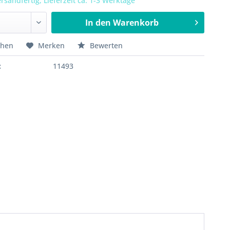
rsandfertig, Lieferzeit ca. 1-3 Werktage
In den
Warenkorb
chen
Merken
Bewerten
:
11493