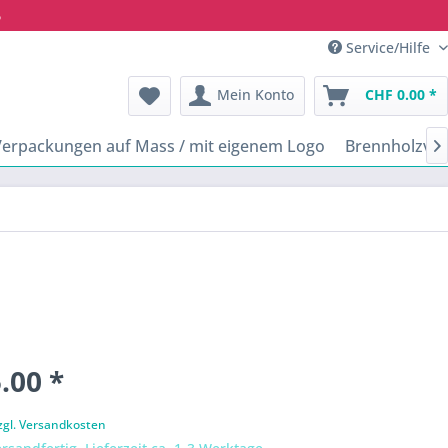
6
Service/Hilfe
Mein Konto
CHF 0.00 *
Verpackungen auf Mass / mit eigenem Logo
Brennholzve

.00 *
zgl. Versandkosten