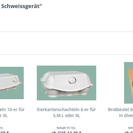
 Schweissgerät"
eln 10-er für
Eierkartonschachteln 6-er für
Brotbeutel 
r XL
S,M,L oder XL
in div
tk.
Inhalt
90 Stk.
In
.60 *
ab CHF 14.40 *
ab C