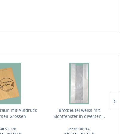
braun mit Aufdruck
Brotbeutel weiss mit
Sc
ersen Grössen
Sichtfenster in diversen...
ve
halt
500 Stk.
Inhalt
500 Stk.
HF 19.50 *
ab CHF 20.35 *